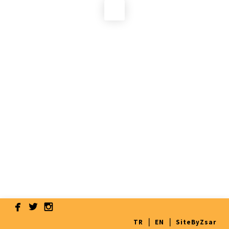



❘
❘
TR
EN
SiteByZsar